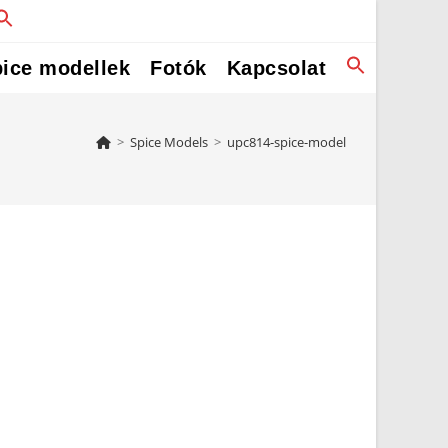
ice modellek
Fotók
Kapcsolat
>
Spice Models
>
upc814-spice-model