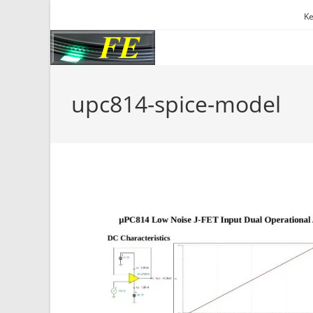
Skip
Ke
to
content
upc814-spice-model