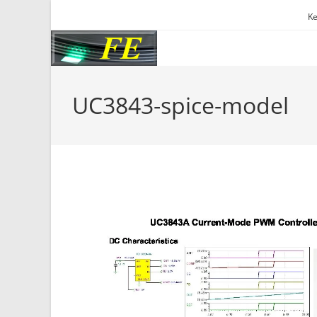
Skip
Ke
to
content
UC3843-spice-model