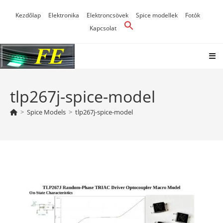
Skip
Kezdőlap
Elektronika
Elektroncsövek
Spice modellek
Fotók
to
Kapcsolat
content
tlp267j-spice-model
>
Spice Models
>
tlp267j-spice-model