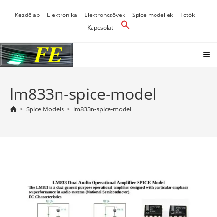
Skip
Kezdőlap
Elektronika
Elektroncsövek
Spice modellek
Fotók
to
Kapcsolat
content
lm833n-spice-model
>
Spice Models
>
lm833n-spice-model