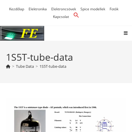
Skip
Kezdőlap
Elektronika
Elektroncsövek
Spice modellek
Fotók
to
Kapcsolat
content
1S5T-tube-data
>
Tube Data
>
1S5T-tube-data