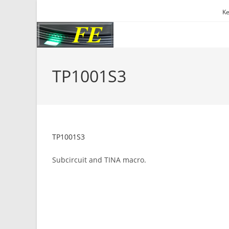
Skip
Ke
to
content
TP1001S3
TP1001S3
Subcircuit and TINA macro.