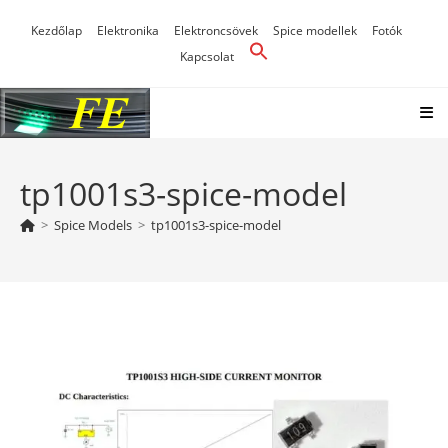
Skip
Kezdőlap
Elektronika
Elektroncsövek
Spice modellek
Fotók
to
Kapcsolat
content
tp1001s3-spice-model
>
Spice Models
>
tp1001s3-spice-model