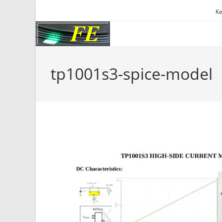
Skip
Ke
to
content
tp1001s3-spice-model