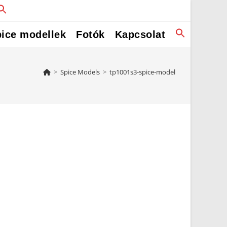
ice modellek
Fotók
Kapcsolat
>
Spice Models
>
tp1001s3-spice-model