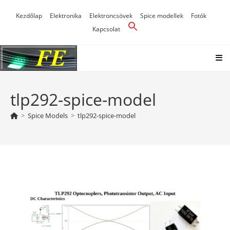
Skip
Kezdőlap
Elektronika
Elektroncsövek
Spice modellek
Fotók
to
Kapcsolat
content
tlp292-spice-model
>
Spice Models
>
tlp292-spice-model