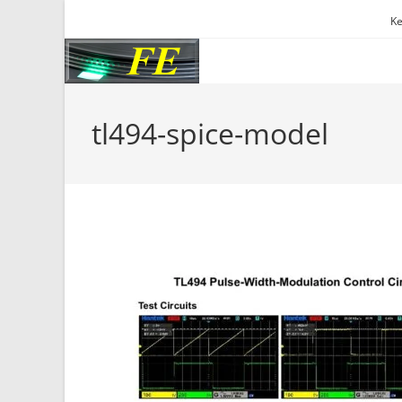
Skip
Ke
to
content
tl494-spice-model