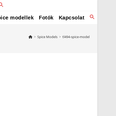
ice modellek
Fotók
Kapcsolat
>
Spice Models
>
tl494-spice-model