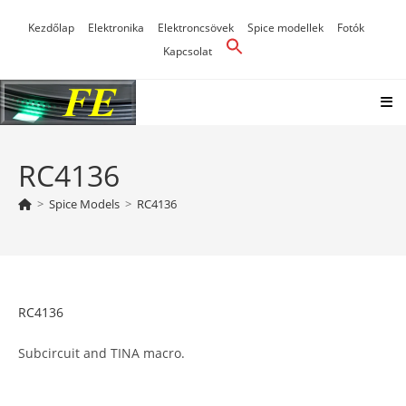
Skip
Kezdőlap
Elektronika
Elektroncsövek
Spice modellek
Fotók
to
Kapcsolat
content
RC4136
>
Spice Models
>
RC4136
RC4136
Subcircuit and TINA macro.