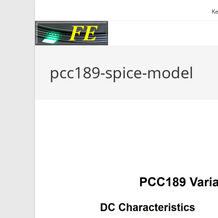
Skip
Ke
to
content
pcc189-spice-model