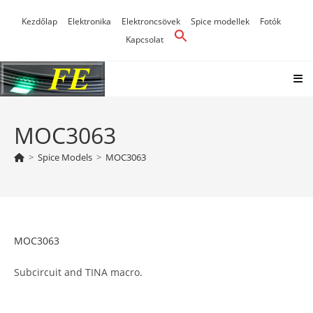
Skip
Kezdőlap
Elektronika
Elektroncsövek
Spice modellek
Fotók
to
Kapcsolat
content
MOC3063
>
Spice Models
>
MOC3063
MOC3063
Subcircuit and TINA macro.