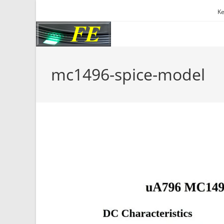
Skip
Ke
to
content
mc1496-spice-model