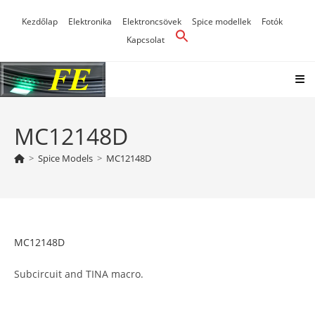
Skip
Kezdőlap
Elektronika
Elektroncsövek
Spice modellek
Fotók
to
Kapcsolat
content
MC12148D
>
Spice Models
>
MC12148D
MC12148D
Subcircuit and TINA macro.