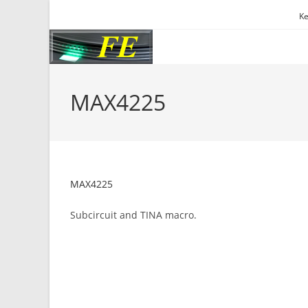
Skip
Ke
to
content
MAX4225
MAX4225
Subcircuit and TINA macro.