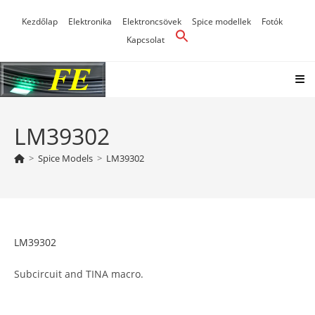
Skip
Kezdőlap
Elektronika
Elektroncsövek
Spice modellek
Fotók
to
Kapcsolat
content
LM39302
>
Spice Models
>
LM39302
LM39302
Subcircuit and TINA macro.