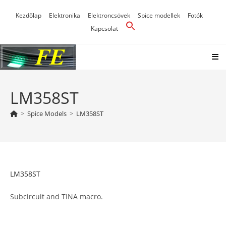
Skip
Kezdőlap
Elektronika
Elektroncsövek
Spice modellek
Fotók
to
Kapcsolat
content
LM358ST
>
Spice Models
>
LM358ST
LM358ST
Subcircuit and TINA macro.