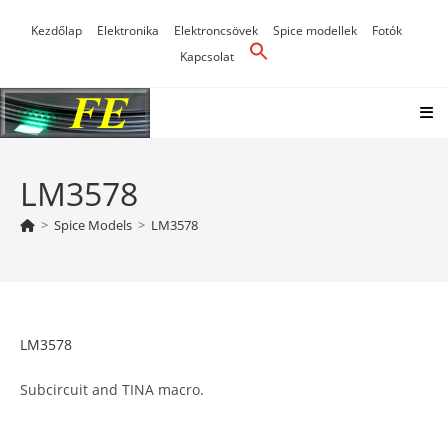
Skip
Kezdőlap
Elektronika
Elektroncsövek
Spice modellek
Fotók
to
Kapcsolat
content
LM3578
>
Spice Models
>
LM3578
LM3578
Subcircuit and TINA macro.