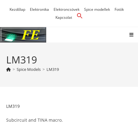
Skip
Kezdőlap
Elektronika
Elektroncsövek
Spice modellek
Fotók
to
Kapcsolat
content
LM319
>
Spice Models
>
LM319
LM319
Subcircuit and TINA macro.