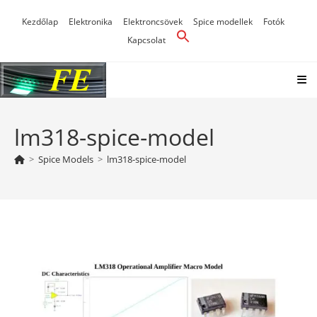
Skip
Kezdőlap
Elektronika
Elektroncsövek
Spice modellek
Fotók
to
Kapcsolat
content
lm318-spice-model
>
Spice Models
>
lm318-spice-model