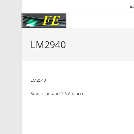
Skip
Ke
to
content
LM2940
LM2940
Subcircuit and TINA macro.