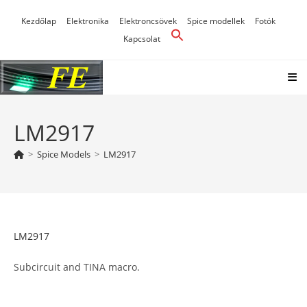
Skip
Kezdőlap
Elektronika
Elektroncsövek
Spice modellek
Fotók
to
Kapcsolat
content
LM2917
>
Spice Models
>
LM2917
LM2917
Subcircuit and TINA macro.