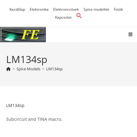
Skip
Kezdőlap
Elektronika
Elektroncsövek
Spice modellek
Fotók
to
Kapcsolat
content
LM134sp
>
Spice Models
>
LM134sp
LM134sp
Subcircuit and TINA macro.