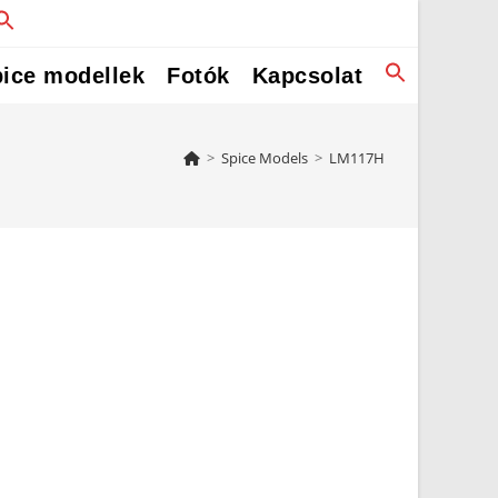
ice modellek
Fotók
Kapcsolat
>
Spice Models
>
LM117H