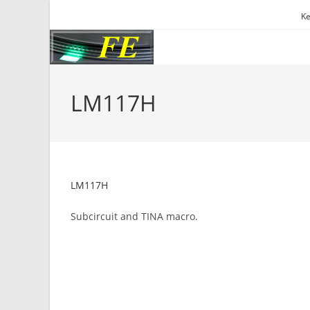
Skip
Ke
to
content
LM117H
LM117H
Subcircuit and TINA macro.