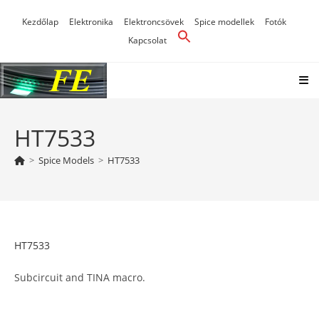
Skip
Kezdőlap
Elektronika
Elektroncsövek
Spice modellek
Fotók
to
Kapcsolat
content
HT7533
>
Spice Models
>
HT7533
HT7533
Subcircuit and TINA macro.