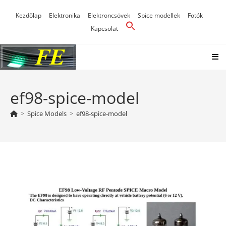
Skip
Kezdőlap
Elektronika
Elektroncsövek
Spice modellek
Fotók
to
Kapcsolat
content
ef98-spice-model
>
Spice Models
>
ef98-spice-model