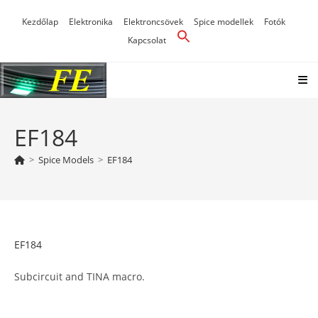
Skip
Kezdőlap
Elektronika
Elektroncsövek
Spice modellek
Fotók
to
Kapcsolat
content
EF184
>
Spice Models
>
EF184
EF184
Subcircuit and TINA macro.