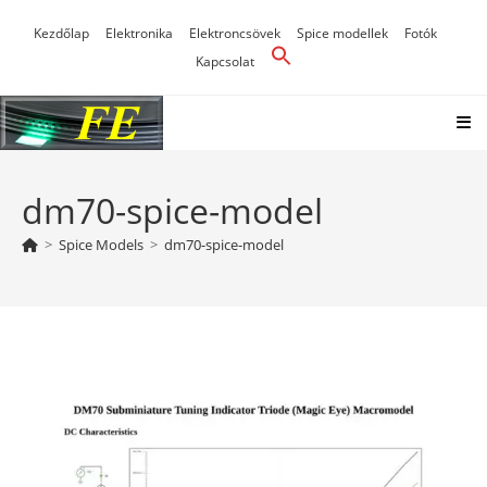
Skip
Kezdőlap
Elektronika
Elektroncsövek
Spice modellek
Fotók
to
Kapcsolat
content
dm70-spice-model
>
Spice Models
>
dm70-spice-model