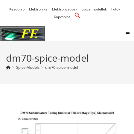
Skip
Kezdőlap
Elektronika
Elektroncsövek
Spice modellek
Fotók
to
Kapcsolat
content
dm70-spice-model
>
Spice Models
>
dm70-spice-model