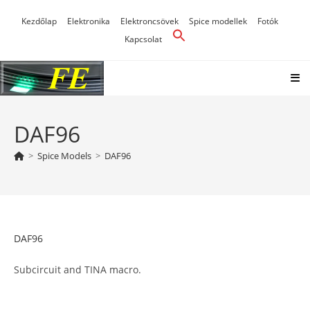
Skip
Kezdőlap
Elektronika
Elektroncsövek
Spice modellek
Fotók
to
Kapcsolat
content
DAF96
>
Spice Models
>
DAF96
DAF96
Subcircuit and TINA macro.