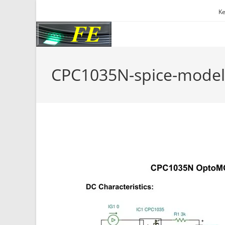
Skip
Ke
to
content
CPC1035N-spice-model