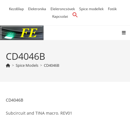
Skip
Kezdőlap
Elektronika
Elektroncsövek
Spice modellek
Fotók
to
Kapcsolat
content
CD4046B
>
Spice Models
>
CD4046B
CD4046B
Subcircuit and TINA macro. REV01