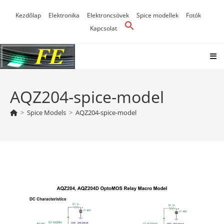
Skip
Kezdőlap
Elektronika
Elektroncsövek
Spice modellek
Fotók
to
Kapcsolat
content
AQZ204-spice-model
>
Spice Models
>
AQZ204-spice-model