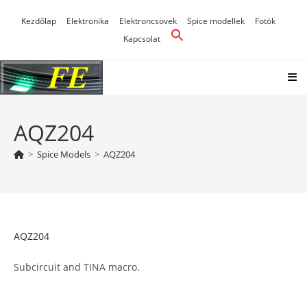
Skip
Kezdőlap
Elektronika
Elektroncsövek
Spice modellek
Fotók
to
Kapcsolat
content
AQZ204
>
Spice Models
>
AQZ204
AQZ204
Subcircuit and TINA macro.