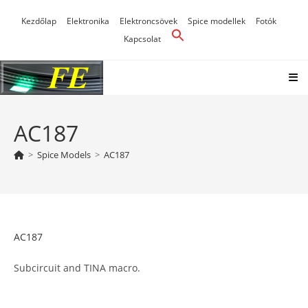
Skip
Kezdőlap
Elektronika
Elektroncsövek
Spice modellek
Fotók
to
Kapcsolat
content
AC187
>
Spice Models
>
AC187
AC187
Subcircuit and TINA macro.