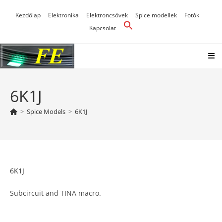
Skip
Kezdőlap
Elektronika
Elektroncsövek
Spice modellek
Fotók
to
Kapcsolat
content
6K1J
>
Spice Models
>
6K1J
6K1J
Subcircuit and TINA macro.