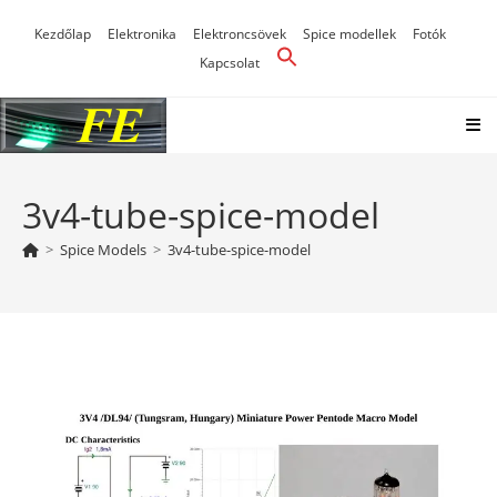
Skip
Kezdőlap
Elektronika
Elektroncsövek
Spice modellek
Fotók
to
Kapcsolat
content
3v4-tube-spice-model
>
Spice Models
>
3v4-tube-spice-model