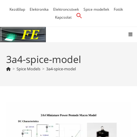
Skip
Kezdőlap
Elektronika
Elektroncsövek
Spice modellek
Fotók
to
Kapcsolat
content
3a4-spice-model
>
Spice Models
>
3a4-spice-model