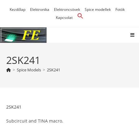
Skip
Kezdőlap
Elektronika
Elektroncsövek
Spice modellek
Fotók
to
Kapcsolat
content
2SK241
>
Spice Models
>
2SK241
2SK241
Subcircuit and TINA macro.