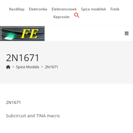
Skip
Kezdőlap
Elektronika
Elektroncsövek
Spice modellek
Fotók
to
Kapcsolat
content
2N1671
>
Spice Models
>
2N1671
2N1671
Subcircuit and TINA macro.