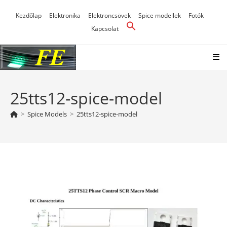
Skip
Kezdőlap
Elektronika
Elektroncsövek
Spice modellek
Fotók
to
Kapcsolat
content
25tts12-spice-model
>
Spice Models
>
25tts12-spice-model