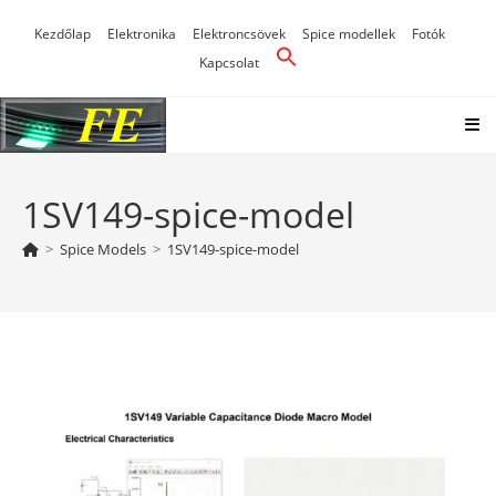
Skip
Kezdőlap
Elektronika
Elektroncsövek
Spice modellek
Fotók
to
Kapcsolat
content
1SV149-spice-model
>
Spice Models
>
1SV149-spice-model