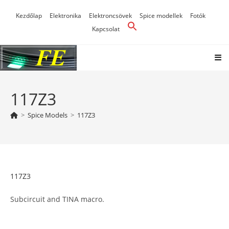
Skip
Kezdőlap
Elektronika
Elektroncsövek
Spice modellek
Fotók
to
Kapcsolat
content
117Z3
>
Spice Models
>
117Z3
117Z3
Subcircuit and TINA macro.