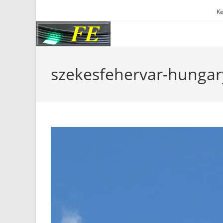
Skip
Ke
to
content
szekesfehervar-hungar