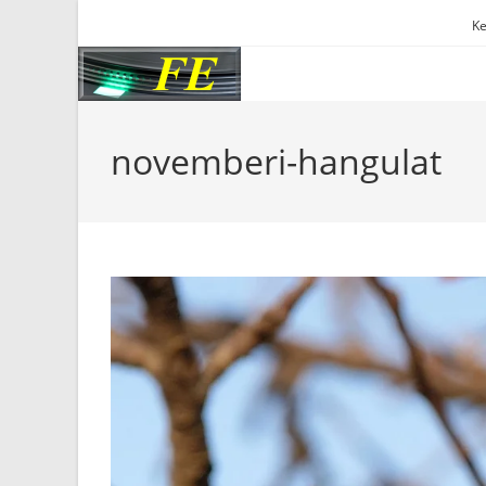
Skip
Ke
to
content
novemberi-hangulat