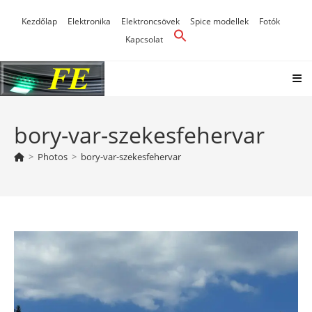
Skip
Kezdőlap
Elektronika
Elektroncsövek
Spice modellek
Fotók
to
Kapcsolat
content
bory-var-szekesfehervar
>
Photos
>
bory-var-szekesfehervar