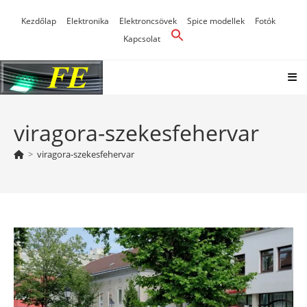
Skip
Kezdőlap
Elektronika
Elektroncsövek
Spice modellek
Fotók
to
Kapcsolat
content
viragora-szekesfehervar
>
viragora-szekesfehervar