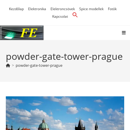
Skip
Kezdőlap
Elektronika
Elektroncsövek
Spice modellek
Fotók
to
Kapcsolat
content
powder-gate-tower-prague
>
powder-gate-tower-prague