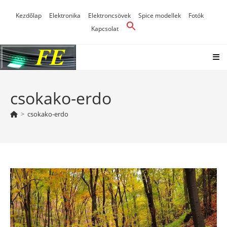
Skip
Kezdőlap
Elektronika
Elektroncsövek
Spice modellek
Fotók
to
Kapcsolat
content
csokako-erdo
>
csokako-erdo